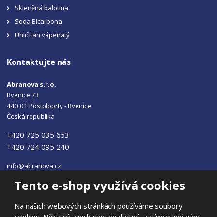
Skleněná balotina
Soda Bicarbona
Uhličitan vápenatý
Kontaktujte nás
Abranova s.r.o.
Rvenice 73
440 01 Postoloprty - Rvenice
Česká republika
+420 725 035 653
+420 724 095 240
info@abranova.cz
Tento e-shop využívá cookies
Na našich webových stránkách používáme soubory
cookies. Některé z nich jsou nezbytné, zatímco jiné nám