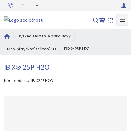
☰
V
y
h
Ú
Tryskací zařízení a pískovačky
l
v
o
e
IBIX® 25P H2O
Mobilní tryskací zařízení IBIX
d
d
n
a
IBIX® 25P H2O
í
t
s
Kód produktu:
IBIX25PH2O
t
r
a
n
a