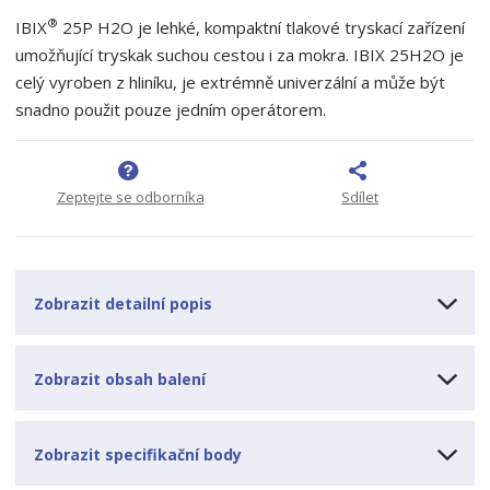
t
i
t
m
t
®
IBIX
25
P H2O je lehké, kompaktní tlakové tryskací zařízení
p
n
m
umožňující tryskak suchou cestou i za mokra.
IBIX 25H2O je
o
o
n
celý vyroben z hliníku, je extrémně univerzální a může být
ž
o
č
snadno použit pouze jedním operátorem.
s
ž
e
t
s
t
v
t
í
v
í
Zeptejte se odborníka
Sdílet
Zobrazit detailní popis
Zobrazit obsah balení
Zobrazit specifikační body