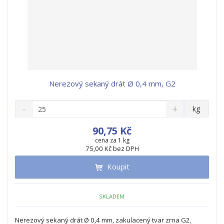
Nerezový sekaný drát Ø 0,4 mm, G2
S
N
Z
kg
n
a
m
í
v
ě
90,75 Kč
ž
ý
n
cena za 1 kg
i
š
75,00 Kč bez DPH
i
t
i
t
m
t
Koupit
p
n
m
o
o
n
ž
o
č
SKLADEM
s
ž
e
t
s
t
Nerezový sekaný drát Ø 0,4 mm, zakulacený tvar zrna G2,