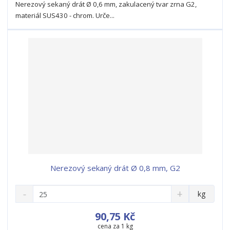
Nerezový sekaný drát Ø 0,6 mm, zakulacený tvar zrna G2,
v
t
materiál SUS430 - chrom. Urče...
í
v
í
Nerezový sekaný drát Ø 0,8 mm, G2
S
N
Z
kg
n
a
m
í
v
ě
90,75 Kč
ž
ý
n
cena za 1 kg