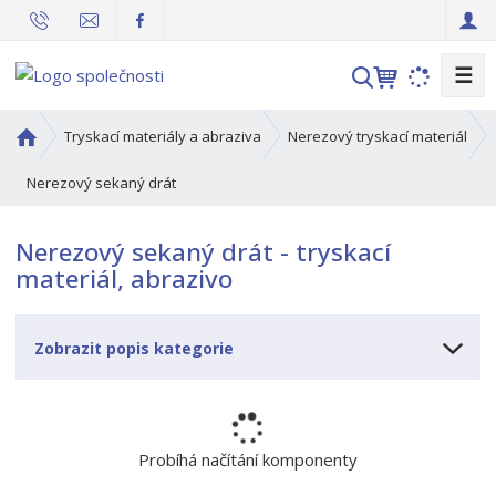
☰
V
y
h
Ú
Tryskací materiály a abraziva
Nerezový tryskací materiál
l
v
o
Nerezový sekaný drát
e
d
d
n
a
Nerezový sekaný drát - tryskací
í
t
materiál, abrazivo
s
t
r
Zobrazit popis kategorie
a
n
a
Probíhá načítání komponenty