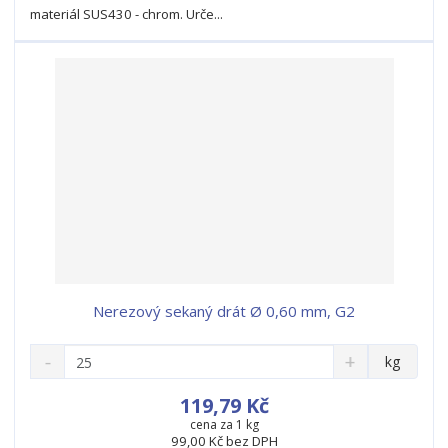
v
t
materiál SUS430 - chrom. Urče...
í
v
í
Nerezový sekaný drát Ø 0,60 mm, G2
S
N
Z
kg
n
a
m
í
v
ě
119,79 Kč
ž
ý
n
cena za 1 kg
i
š
99,00 Kč bez DPH
i