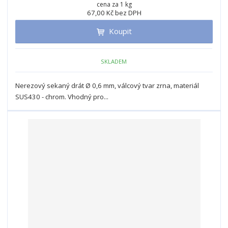
n
cena za 1 kg
i
š
67,00 Kč bez DPH
i
t
i
t
m
t
Koupit
p
n
m
o
o
n
ž
o
č
SKLADEM
s
ž
e
t
s
t
Nerezový sekaný drát Ø 0,6 mm, válcový tvar zrna, materiál
v
t
SUS430 - chrom. Vhodný pro...
í
v
í