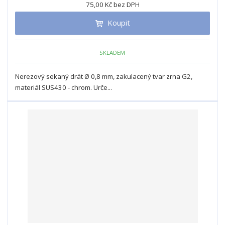
i
š
75,00 Kč bez DPH
i
t
i
t
m
t
Koupit
p
n
m
o
o
n
ž
o
č
SKLADEM
s
ž
e
t
s
t
Nerezový sekaný drát Ø 0,8 mm, zakulacený tvar zrna G2,
v
t
materiál SUS430 - chrom. Urče...
í
v
í