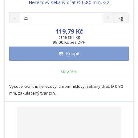
Nerezový sekaný drát Ø 0,80 mm, G2
S
N
Z
kg
n
a
m
í
v
ě
119,79 Kč
ž
ý
n
cena za 1 kg
i
š
99,00 Kč bez DPH
i
t
i
t
m
t
Koupit
p
n
m
o
o
n
ž
o
č
SKLADEM
s
ž
e
t
s
t
Vysoce kvalitní, nerezový, chrom-niklový, sekaný drát, Ø 0,80
v
t
mm, zakulacený tvar zrn...
í
v
í