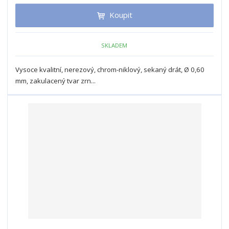
t
i
t
m
t
Koupit
p
n
m
o
o
n
ž
o
č
SKLADEM
s
ž
e
t
s
t
Vysoce kvalitní, nerezový, chrom-niklový, sekaný drát, Ø 0,60
v
t
mm, zakulacený tvar zrn...
í
v
í