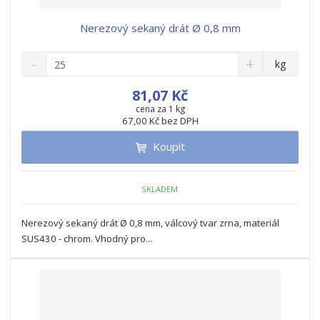
Nerezový sekaný drát Ø 0,8 mm
S
N
Z
kg
n
a
m
í
v
ě
81,07 Kč
ž
ý
n
cena za 1 kg
i
š
67,00 Kč bez DPH
i
t
i
t
m
t
Koupit
p
n
m
o
o
n
ž
o
č
SKLADEM
s
ž
e
t
s
t
Nerezový sekaný drát Ø 0,8 mm, válcový tvar zrna, materiál
v
t
SUS430 - chrom. Vhodný pro...
í
v
í