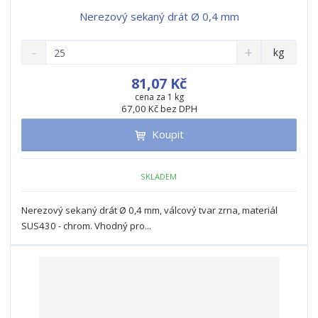
Nerezový sekaný drát Ø 0,4 mm
S
N
Z
kg
n
a
m
í
v
ě
81,07 Kč
ž
ý
n
cena za 1 kg
i
š
67,00 Kč bez DPH
i
t
i
t
m
t
Koupit
p
n
m
o
o
n
ž
o
č
SKLADEM
s
ž
e
t
s
t
Nerezový sekaný drát Ø 0,4 mm, válcový tvar zrna, materiál
v
t
SUS430 - chrom. Vhodný pro...
í
v
í