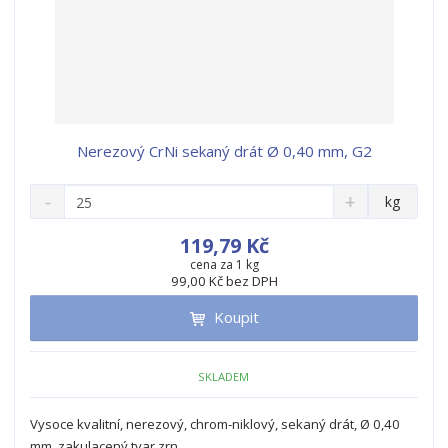
Nerezový CrNi sekaný drát Ø 0,40 mm, G2
S
N
Z
kg
n
a
m
í
v
ě
119,79 Kč
ž
ý
n
cena za 1 kg
i
š
99,00 Kč bez DPH
i
t
i
t
m
t
Koupit
p
n
m
o
o
n
ž
o
č
SKLADEM
s
ž
e
t
s
t
Vysoce kvalitní, nerezový, chrom-niklový, sekaný drát, Ø 0,40
v
t
mm, zakulacený tvar zrn...