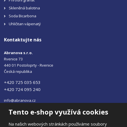
Skleněná balotina
Soda Bicarbona
Uhličitan vápenatý
Kontaktujte nás
Abranova s.r.o.
Rvenice 73
440 01 Postoloprty - Rvenice
Česká republika
+420 725 035 653
+420 724 095 240
info@abranova.cz
Tento e-shop využívá cookies
Na našich webových stránkách používáme soubory