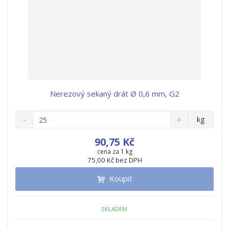
Nerezový sekaný drát Ø 0,6 mm, G2
S
N
Z
kg
n
a
m
í
v
ě
90,75 Kč
ž
ý
n
cena za 1 kg
i
š
75,00 Kč bez DPH
i
t
i
t
m
t
Koupit
p
n
m
o
o
n
ž
o
č
SKLADEM
s
ž
e
t
s
t