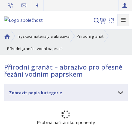
☰
V
y
h
Ú
Tryskací materiály a abraziva
Přírodní granát
l
v
o
Přírodní granát - vodní paprsek
e
d
d
n
a
Přírodní granát – abrazivo pro přesné
í
t
řezání vodním paprskem
s
t
r
Zobrazit popis kategorie
a
n
a
Probíhá načítání komponenty