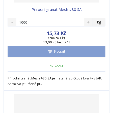
Přírodní granát Mesh #80 SA
S
N
Z
kg
n
a
m
í
v
ě
15,73 Kč
ž
ý
n
cena za 1 kg
i
š
13,00 Kč bez DPH
i
t
i
t
m
t
Koupit
p
n
m
o
o
n
ž
o
č
SKLADEM
s
ž
e
t
s
t
Přírodní granát Mesh #80 SA je materiál špičkové kvality z JAR.
v
t
Abrazivo je určené pr...
í
v
í