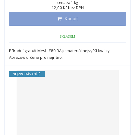
n
cena za 1 kg
i
š
12,00 Kč bez DPH
i
t
i
t
m
t
Koupit
p
n
m
o
o
n
ž
o
č
SKLADEM
s
ž
e
t
s
t
Přírodní granát Mesh #80 RA je materiál nejvyšší kvality.
v
t
Abrazivo určené pro nejnáro...
í
v
í
NEJPRODÁVANĚJŠÍ