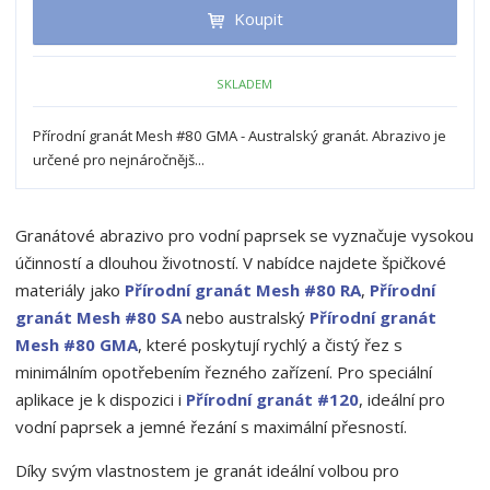
t
m
t
Koupit
p
n
m
o
o
n
ž
o
č
SKLADEM
s
ž
e
t
s
t
Přírodní granát Mesh #80 GMA - Australský granát. Abrazivo je
v
t
určené pro nejnáročnějš...
í
v
í
Granátové abrazivo pro vodní paprsek se vyznačuje vysokou
účinností a dlouhou životností. V nabídce najdete špičkové
materiály jako
Přírodní granát Mesh #80 RA
,
Přírodní
granát Mesh #80 SA
nebo australský
Přírodní granát
Mesh #80 GMA
, které poskytují rychlý a čistý řez s
minimálním opotřebením řezného zařízení. Pro speciální
aplikace je k dispozici i
Přírodní granát #120
, ideální pro
vodní paprsek a jemné řezání s maximální přesností.
Díky svým vlastnostem je granát ideální volbou pro