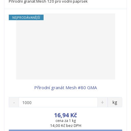
Přírodní granát Mesh 120 pro vodní paprsek
v
t
í
v
í
NEJPRODÁVANĚJŠÍ
Přírodní granát Mesh #80 GMA
S
N
Z
kg
n
a
m
í
v
ě
16,94 Kč
ž
ý
n
cena za 1 kg
i
š
14,00 Kč bez DPH
i
t
i