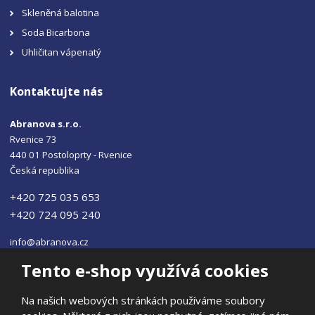
Skleněná balotina
Soda Bicarbona
Uhličitan vápenatý
Kontaktujte nás
Abranova s.r.o.
Rvenice 73
440 01 Postoloprty - Rvenice
Česká republika
+420 725 035 653
+420 724 095 240
info@abranova.cz
Tento e-shop využívá cookies
Na našich webových stránkách používáme soubory