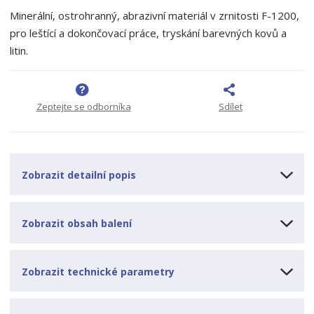
t
i
t
m
t
Minerální, ostrohranný, abrazivní materiál v zrnitosti F-1200,
p
n
m
pro leštící a dokončovací práce, tryskání barevných kovů a
o
o
n
litin.
ž
o
č
s
ž
e
t
s
t
v
t
Zeptejte se odborníka
Sdílet
í
v
í
Zobrazit detailní popis
Zobrazit obsah balení
Zobrazit technické parametry