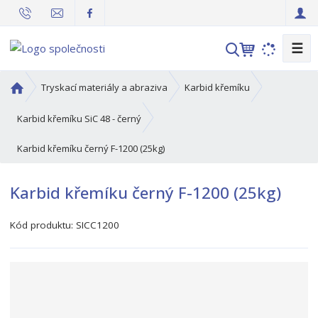
☰
V
y
h
Ú
Tryskací materiály a abraziva
Karbid křemíku
l
v
o
e
Karbid křemíku SiC 48 - černý
d
d
Karbid křemíku černý F-1200 (25kg)
n
a
í
t
s
Karbid křemíku černý F-1200 (25kg)
t
r
Kód produktu:
SICC1200
a
n
a