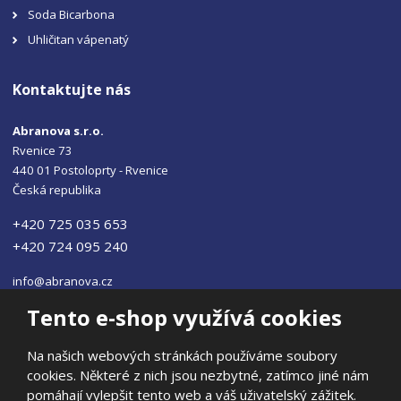
Soda Bicarbona
Uhličitan vápenatý
Kontaktujte nás
Abranova s.r.o.
Rvenice 73
440 01 Postoloprty - Rvenice
Česká republika
+420 725 035 653
+420 724 095 240
info@abranova.cz
Tento e-shop využívá cookies
Na našich webových stránkách používáme soubory
cookies. Některé z nich jsou nezbytné, zatímco jiné nám
© 2026, ABRANOVA s.r.o
pomáhají vylepšit tento web a váš uživatelský zážitek.