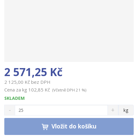
2 571,25 Kč
2 125,00 Kč bez DPH
Cena za kg
102,85 Kč
(Včetně DPH 21 %)
SKLADEM
S
N
Z
kg
n
a
m
í
v
ě
ž
ý
Vložit do košíku
n
i
š
i