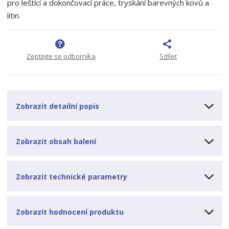
pro leštící a dokončovací práce, tryskání barevných kovů a
o
o
n
litin.
ž
o
č
s
ž
e
t
s
t
v
t
Zeptejte se odborníka
Sdílet
í
v
í
Zobrazit detailní popis
Zobrazit obsah balení
Zobrazit technické parametry
Zobrazit hodnocení produktu