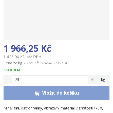
1 966,25 Kč
1 625,00 Kč bez DPH
Cena za kg
78,65 Kč
(Včetně DPH 21 %)
SKLADEM
S
N
Z
kg
n
a
m
í
v
ě
ž
ý
Vložit do košíku
n
i
š
i
t
i
t
m
t
Minerální, ostrohranný, abrazivní materiál v zrnitosti F-30,
p
n
m