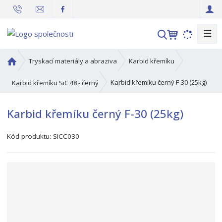
☰
V
y
h
Ú
Tryskací materiály a abraziva
Karbid křemíku
l
v
o
e
Karbid křemíku černý F-30 (25kg)
Karbid křemíku SiC 48 - černý
d
d
n
a
Karbid křemíku černý F-30 (25kg)
í
t
s
Kód produktu:
SICC030
t
r
a
n
a