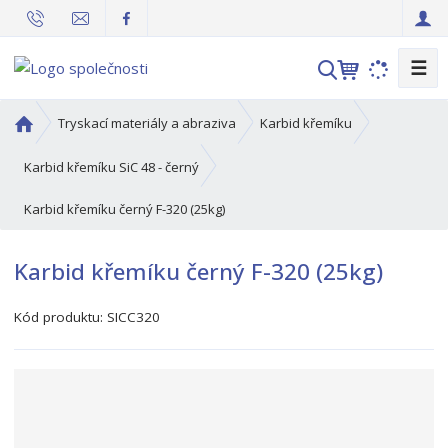
☰
V
y
h
Ú
Tryskací materiály a abraziva
Karbid křemíku
l
v
o
e
Karbid křemíku SiC 48 - černý
d
d
Karbid křemíku černý F-320 (25kg)
n
a
í
t
s
Karbid křemíku černý F-320 (25kg)
t
r
Kód produktu:
SICC320
a
n
a