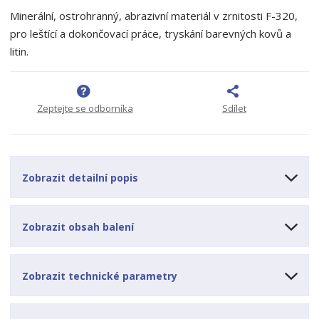
t
i
t
m
t
Minerální, ostrohranný, abrazivní materiál v zrnitosti F-320,
p
n
m
pro leštící a dokončovací práce, tryskání barevných kovů a
o
o
n
litin.
ž
o
č
s
ž
e
t
s
t
v
t
Zeptejte se odborníka
Sdílet
í
v
í
Zobrazit detailní popis
Zobrazit obsah balení
Zobrazit technické parametry