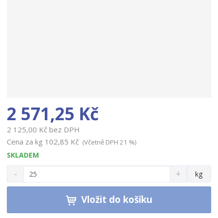
2 571,25 Kč
2 125,00 Kč bez DPH
Cena za kg
102,85 Kč
(Včetně DPH 21 %)
SKLADEM
S
N
Z
kg
n
a
m
í
v
ě
ž
ý
Vložit do košíku
n
i
š
i