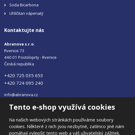
Soda Bicarbona
Uhličitan vápenatý
Kontaktujte nás
Abranova s.r.o.
Rvenice 73
440 01 Postoloprty - Rvenice
Česká republika
+420 725 035 653
+420 724 095 240
info@abranova.cz
Tento e-shop využívá cookies
Na našich webových stránkách používáme soubory
cookies. Některé z nich jsou nezbytné, zatímco jiné nám
© 2026, ABRANOVA s.r.o
pomáhají vylepšit tento web a váš uživatelský zážitek.