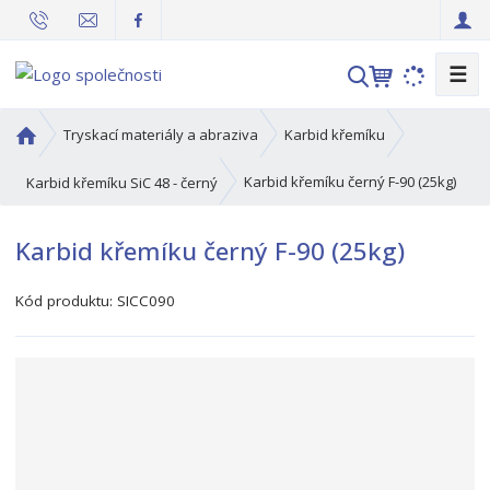
☰
V
y
h
Ú
Tryskací materiály a abraziva
Karbid křemíku
l
v
o
e
Karbid křemíku černý F-90 (25kg)
Karbid křemíku SiC 48 - černý
d
d
n
a
Karbid křemíku černý F-90 (25kg)
í
t
s
Kód produktu:
SICC090
t
r
a
n
a