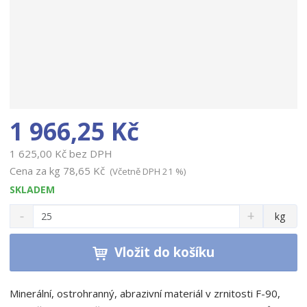
1 966,25 Kč
1 625,00 Kč bez DPH
Cena za kg
78,65 Kč
(Včetně DPH 21 %)
SKLADEM
S
N
Z
kg
n
a
m
í
v
ě
ž
ý
Vložit do košíku
n
i
š
i
t
i
t
m
t
Minerální, ostrohranný, abrazivní materiál v zrnitosti F-90,
p
n
m