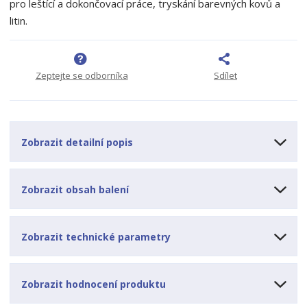
pro leštící a dokončovací práce, tryskání barevných kovů a
o
o
n
litin.
ž
o
č
s
ž
e
t
s
t
v
t
Zeptejte se odborníka
Sdílet
í
v
í
Zobrazit detailní popis
Zobrazit obsah balení
Zobrazit technické parametry
Zobrazit hodnocení produktu