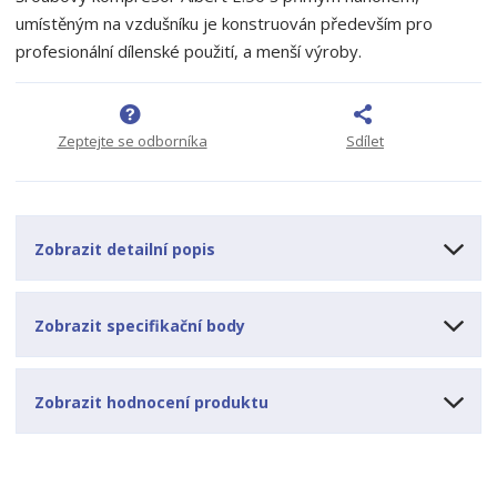
p
n
m
umístěným na vzdušníku je konstruován především pro
o
o
n
profesionální dílenské použití, a menší výroby.
ž
o
č
s
ž
e
t
s
t
v
t
Zeptejte se odborníka
Sdílet
í
v
í
Zobrazit detailní popis
Zobrazit specifikační body
Zobrazit hodnocení produktu