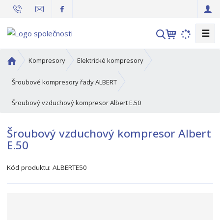
☰
V
y
h
Ú
Kompresory
Elektrické kompresory
l
v
o
e
Šroubové kompresory řady ALBERT
d
d
Šroubový vzduchový kompresor Albert E.50
n
a
í
t
s
Šroubový vzduchový kompresor Albert
t
E.50
r
a
Kód produktu:
ALBERTE50
n
a