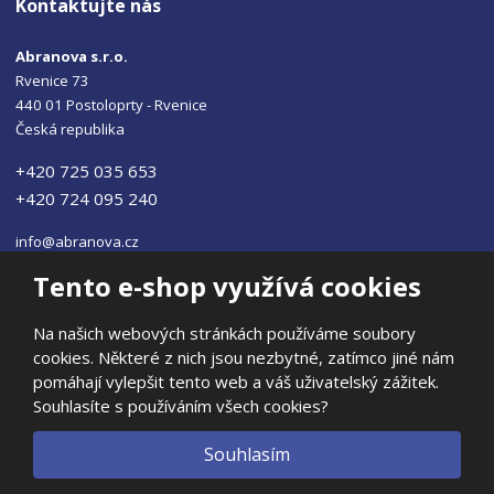
Kontaktujte nás
Abranova s.r.o.
Rvenice 73
440 01 Postoloprty - Rvenice
Česká republika
+420 725 035 653
+420 724 095 240
info@abranova.cz
Tento e-shop využívá cookies
Na našich webových stránkách používáme soubory
cookies. Některé z nich jsou nezbytné, zatímco jiné nám
© 2026, ABRANOVA s.r.o
pomáhají vylepšit tento web a váš uživatelský zážitek.
Prohlášení o přístupnosti
|
Ochrana osobních údajů
|
Mapa stránek
Souhlasíte s používáním všech cookies?
|
E
Souhlasím
B
VYROBILA
R
Á