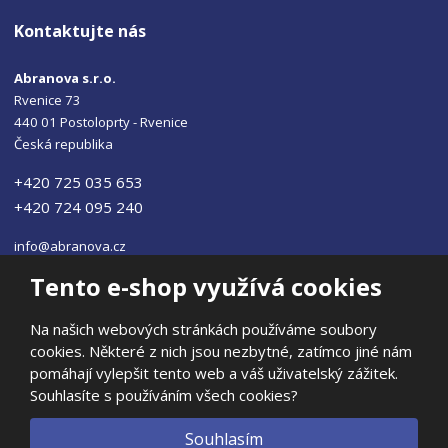
Kontaktujte nás
Abranova s.r.o.
Rvenice 73
440 01 Postoloprty - Rvenice
Česká republika
+420 725 035 653
+420 724 095 240
info@abranova.cz
Tento e-shop využívá cookies
Na našich webových stránkách používáme soubory
cookies. Některé z nich jsou nezbytné, zatímco jiné nám
© 2026, ABRANOVA s.r.o
pomáhají vylepšit tento web a váš uživatelský zážitek.
Prohlášení o přístupnosti
|
Ochrana osobních údajů
|
Mapa stránek
Souhlasíte s používáním všech cookies?
|
E
Souhlasím
B
VYROBILA