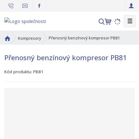
☰
V
y
h
Ú
Přenosný benzínový kompresor PB81
Kompresory
l
v
o
e
Přenosný benzínový kompresor PB81
d
d
n
a
í
Kód produktu:
PB81
t
s
t
r
a
n
a