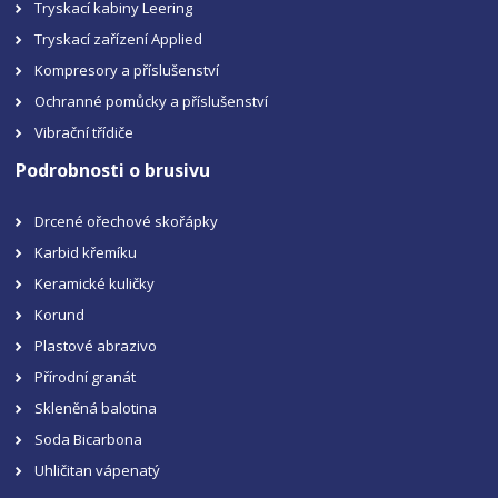
Tryskací kabiny Leering
Tryskací zařízení Applied
Kompresory a příslušenství
Ochranné pomůcky a příslušenství
Vibrační třídiče
Podrobnosti o brusivu
Drcené ořechové skořápky
Karbid křemíku
Keramické kuličky
Korund
Plastové abrazivo
Přírodní granát
Skleněná balotina
Soda Bicarbona
Uhličitan vápenatý