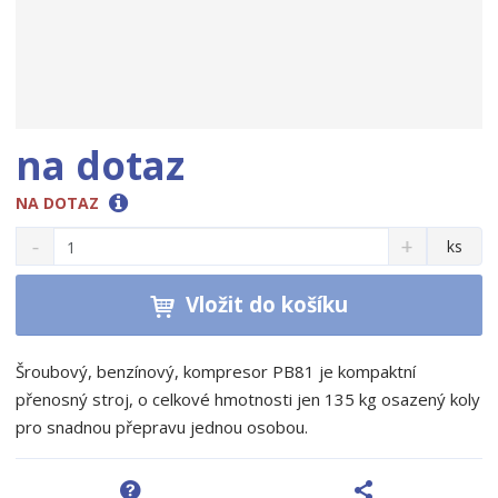
na dotaz
NA DOTAZ
S
N
Z
ks
n
a
m
í
v
ě
ž
ý
Vložit do košíku
n
i
š
i
t
i
t
m
t
Šroubový, benzínový, kompresor PB81 je kompaktní
p
n
m
přenosný stroj, o celkové hmotnosti jen 135 kg osazený koly
o
o
n
pro snadnou přepravu jednou osobou.
ž
o
č
s
ž
e
t
s
t