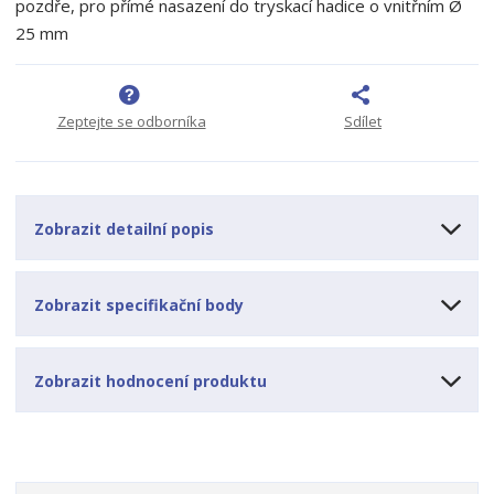
pozdře, pro přímé nasazení do tryskací hadice o vnitřním Ø
o
o
n
25 mm
ž
o
č
s
ž
e
t
s
t
v
t
Zeptejte se odborníka
Sdílet
í
v
í
Zobrazit detailní popis
Zobrazit specifikační body
Zobrazit hodnocení produktu