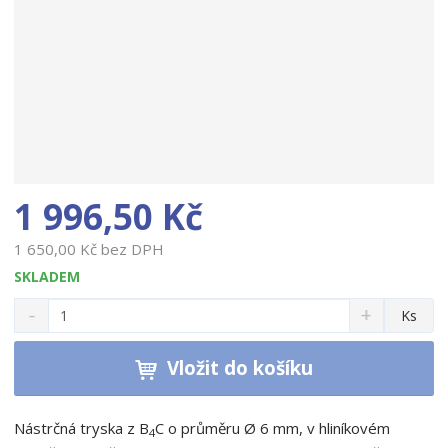
1 996,50 Kč
1 650,00 Kč bez DPH
SKLADEM
S
N
Z
Ks
n
a
m
í
v
ě
ž
ý
Vložit do košíku
n
i
š
i
t
i
t
m
t
Nástrčná tryska z B
C o průměru Ø 6 mm, v hliníkovém
4
p
n
m