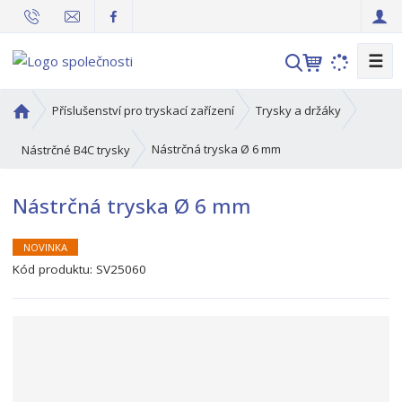
☰
V
y
h
Ú
Příslušenství pro tryskací zařízení
Trysky a držáky
l
v
o
e
Nástrčná tryska Ø 6 mm
Nástrčné B4C trysky
d
d
n
a
Nástrčná tryska Ø 6 mm
í
t
s
t
NOVINKA
r
Kód produktu:
SV25060
a
n
a