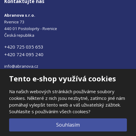
Kontaktujte nás
Abranova s.r.o.
Rvenice 73
440 01 Postoloprty - Rvenice
Česká republika
+420 725 035 653
+420 724 095 240
info@abranova.cz
Tento e-shop využívá cookies
Na našich webových stránkách používáme soubory
cookies. Některé z nich jsou nezbytné, zatímco jiné nám
© 2026, ABRANOVA s.r.o
pomáhají vylepšit tento web a váš uživatelský zážitek.
Prohlášení o přístupnosti
|
Ochrana osobních údajů
|
Mapa stránek
Souhlasíte s používáním všech cookies?
|
E
Souhlasím
B
VYROBILA
R
Á