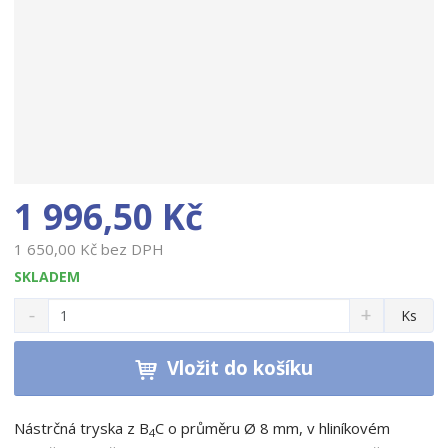
1 996,50 Kč
1 650,00 Kč bez DPH
SKLADEM
S
N
Z
Ks
n
a
m
í
v
ě
ž
ý
Vložit do košíku
n
i
š
i
t
i
t
m
t
Nástrčná tryska z B
C o průměru Ø 8 mm, v hliníkovém
4
p
n
m