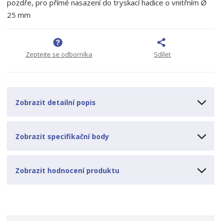
pozdře, pro přímé nasazení do tryskací hadice o vnitřním Ø
o
o
n
25 mm
ž
o
č
s
ž
e
t
s
t
v
t
Zeptejte se odborníka
Sdílet
í
v
í
Zobrazit detailní popis
Zobrazit specifikační body
Zobrazit hodnocení produktu