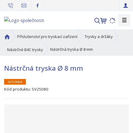
☰
V
y
h
Ú
Příslušenství pro tryskací zařízení
Trysky a držáky
l
v
o
e
Nástrčná tryska Ø 8 mm
Nástrčné B4C trysky
d
d
n
a
Nástrčná tryska Ø 8 mm
í
t
s
t
NOVINKA
r
Kód produktu:
SV25080
a
n
a