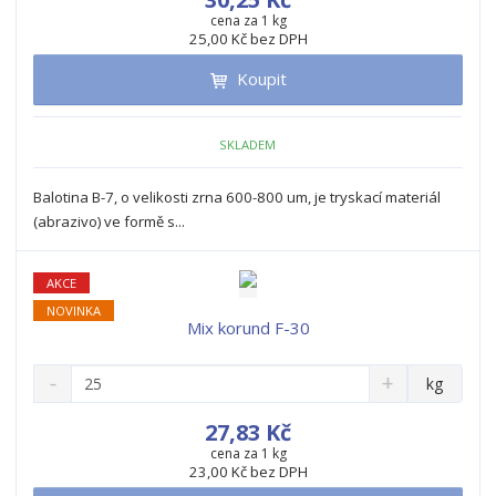
ž
ý
n
cena za 1 kg
i
š
25,00 Kč bez DPH
i
t
i
t
m
t
Koupit
p
n
m
o
o
n
ž
o
č
SKLADEM
s
ž
e
t
s
t
Balotina B-7, o velikosti zrna 600-800 um, je tryskací materiál
v
t
(abrazivo) ve formě s...
í
v
í
AKCE
NOVINKA
Mix korund F-30
S
N
Z
kg
n
a
m
í
v
ě
27,83 Kč
ž
ý
n
cena za 1 kg
i
š
23,00 Kč bez DPH
i
t
i