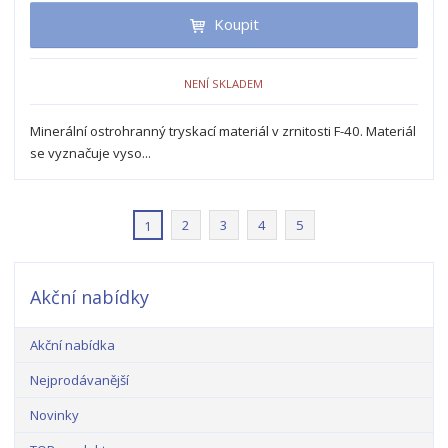
t
i
t
m
t
Koupit
p
n
m
o
o
n
ž
o
č
NENÍ SKLADEM
s
ž
e
t
s
t
Minerální ostrohranný tryskací materiál v zrnitosti F-40. Materiál
v
t
se vyznačuje vyso...
í
v
í
2
3
4
5
1
Akční nabídky
Akční nabídka
Nejprodávanější
Novinky