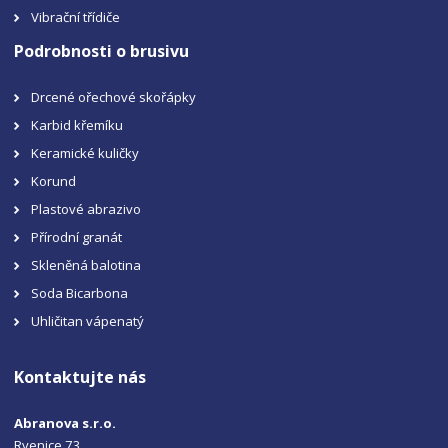
Vibrační třídiče
Podrobnosti o brusivu
Drcené ořechové skořápky
Karbid křemíku
Keramické kuličky
Korund
Plastové abrazivo
Přírodní granát
Skleněná balotina
Soda Bicarbona
Uhličitan vápenatý
Kontaktujte nás
Abranova s.r.o.
Rvenice 73