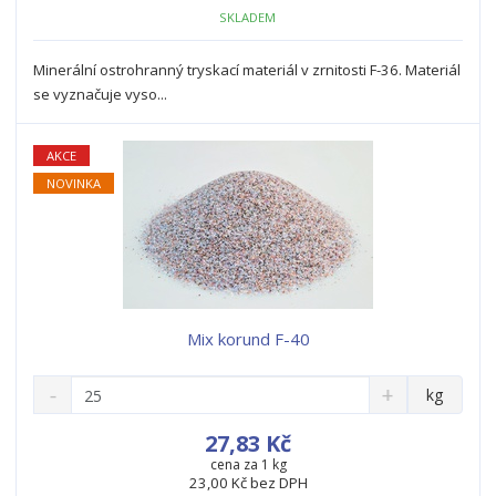
ž
o
č
SKLADEM
s
ž
e
t
s
t
Minerální ostrohranný tryskací materiál v zrnitosti F-36. Materiál
v
t
se vyznačuje vyso...
í
v
í
AKCE
NOVINKA
Mix korund F-40
S
N
Z
kg
n
a
m
í
v
ě
27,83 Kč
ž
ý
n
cena za 1 kg
i
š
23,00 Kč bez DPH
i