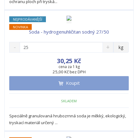
v
t
ochranu ploch při tryská...
í
v
í
NEJPRODÁVANĚJŠÍ
NOVINKA
Soda - hydrogenuhličitan sodný 27/50
S
N
Z
kg
n
a
m
í
v
ě
30,25 Kč
ž
ý
n
cena za 1 kg
i
š
25,00 Kč bez DPH
i
t
i
t
m
t
Koupit
p
n
m
o
o
n
ž
o
č
SKLADEM
s
ž
e
t
s
t
Speciálně granulovaná hrubozrnná soda je měkký, ekologický,
v
t
tryskací materiál určený ...
í
v
í