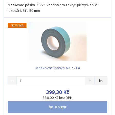
s
ž
e
t
s
Maskovací páska RK721 vhodná pro zakrytí při tryskání či
t
v
t
lakování. Šíře 50 mm.
í
v
í
NOVINKA
Maskovací páska RK721A
S
N
Z
ks
n
a
m
í
v
ě
399,30 Kč
ž
ý
n
330,00 Kč bez DPH
i
š
i
t
i
Koupit
t
m
t
p
n
m