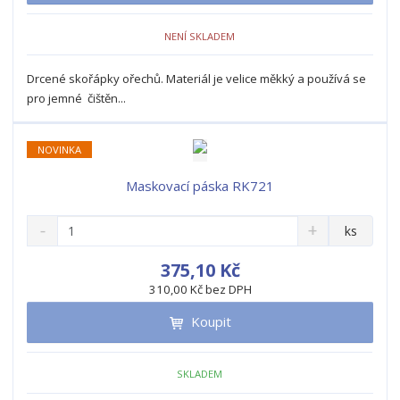
o
o
n
ž
o
č
NENÍ SKLADEM
s
ž
e
t
s
t
Drcené skořápky ořechů. Materiál je velice měkký a používá se
v
t
pro jemné čištěn...
í
v
í
NOVINKA
Maskovací páska RK721
S
N
Z
ks
n
a
m
í
v
ě
375,10 Kč
ž
ý
n
310,00 Kč bez DPH
i
š
i
t
i
Koupit
t
m
t
p
n
m
o
o
n
SKLADEM
ž
o
č