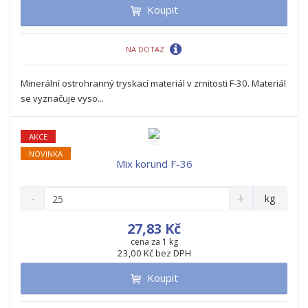
t
m
t
Koupit
p
n
m
o
o
n
ž
o
č
NA DOTAZ
s
ž
e
t
s
t
Minerální ostrohranný tryskací materiál v zrnitosti F-30. Materiál
v
t
se vyznačuje vyso...
í
v
í
AKCE
NOVINKA
Mix korund F-36
S
N
Z
kg
n
a
m
í
v
ě
27,83 Kč
ž
ý
n
cena za 1 kg
i
š
23,00 Kč bez DPH
i
t
i
t
m
t
Koupit
p
n
m
o
o
n