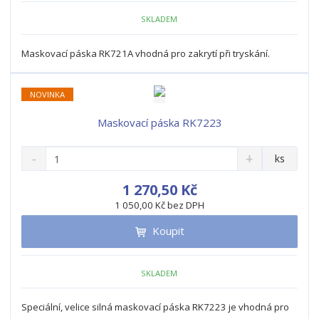
o
o
n
SKLADEM
ž
o
č
s
ž
e
t
s
Maskovací páska RK721A vhodná pro zakrytí při tryskání.
t
v
t
í
v
NOVINKA
í
Maskovací páska RK7223
S
N
Z
ks
n
a
m
í
v
ě
1 270,50 Kč
ž
ý
n
1 050,00 Kč bez DPH
i
š
i
t
i
Koupit
t
m
t
p
n
m
o
o
n
SKLADEM
ž
o
č
s
ž
e
t
s
Speciální, velice silná maskovací páska RK7223 je vhodná pro
t