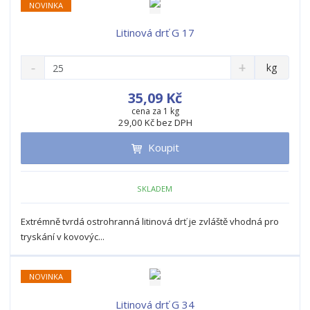
NOVINKA
Litinová drť G 17
S
N
Z
kg
n
a
m
í
v
ě
35,09 Kč
ž
ý
n
cena za 1 kg
i
š
29,00 Kč bez DPH
i
t
i
t
m
t
Koupit
p
n
m
o
o
n
ž
o
č
SKLADEM
s
ž
e
t
s
t
Extrémně tvrdá ostrohranná litinová drť je zvláště vhodná pro
v
t
tryskání v kovovýc...
í
v
í
NOVINKA
Litinová drť G 34