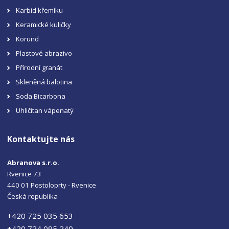
Karbid křemíku
Keramické kuličky
Korund
Plastové abrazivo
Přírodní granát
Skleněná balotina
Soda Bicarbona
Uhličitan vápenatý
Kontaktujte nás
Abranova s.r.o.
Rvenice 73
440 01 Postoloprty - Rvenice
Česká republika
+420 725 035 653
+420 724 095 240