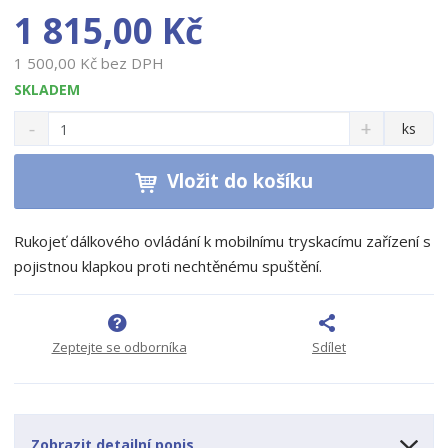
1 815,00 Kč
1 500,00 Kč bez DPH
SKLADEM
S
N
Z
ks
n
a
m
í
v
ě
ž
ý
Vložit do košíku
n
i
š
i
t
i
t
m
t
Rukojeť dálkového ovládání k mobilnímu tryskacímu zařízení s
p
n
m
pojistnou klapkou proti nechtěnému spuštění.
o
o
n
ž
o
č
s
ž
e
t
s
t
Zeptejte se odborníka
Sdílet
v
t
í
v
í
Zobrazit detailní popis