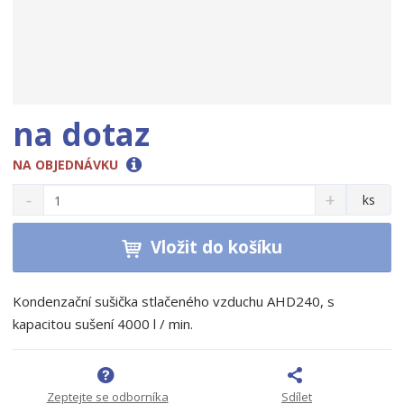
na dotaz
NA OBJEDNÁVKU
S
N
Z
ks
n
a
m
í
v
ě
ž
ý
Vložit do košíku
n
i
š
i
t
i
t
m
t
Kondenzační sušička stlačeného vzduchu AHD240, s
p
n
m
kapacitou sušení 4000 l / min.
o
o
n
ž
o
č
s
ž
e
t
s
t
Zeptejte se odborníka
Sdílet