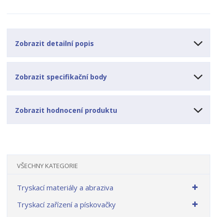
v
t
í
v
í
Zobrazit detailní popis
Zobrazit specifikační body
Zobrazit hodnocení produktu
VŠECHNY KATEGORIE
Tryskací materiály a abraziva
Tryskací zařízení a pískovačky