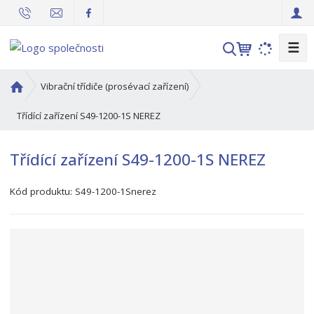
☰
V
y
h
Ú
Vibrační třídiče (prosévací zařízení)
l
v
o
Třídící zařízení S49-1200-1S NEREZ
e
d
d
n
a
Třídící zařízení S49-1200-1S NEREZ
í
t
s
Kód produktu:
S49-1200-1Snerez
t
r
a
n
a