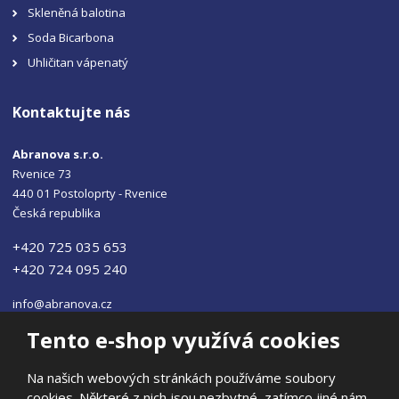
Skleněná balotina
Soda Bicarbona
Uhličitan vápenatý
Kontaktujte nás
Abranova s.r.o.
Rvenice 73
440 01 Postoloprty - Rvenice
Česká republika
+420 725 035 653
+420 724 095 240
info@abranova.cz
Tento e-shop využívá cookies
Na našich webových stránkách používáme soubory
cookies. Některé z nich jsou nezbytné, zatímco jiné nám