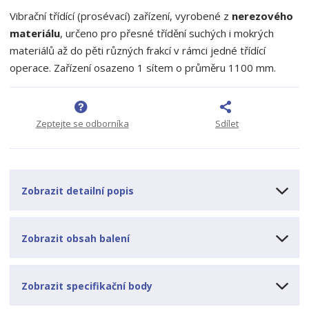
t
i
t
m
t
Vibrační třídící (prosévací) zařízení, vyrobené z
nerezového
p
n
m
materiálu
, určeno pro přesné třídění suchých i mokrých
o
o
n
materiálů až do pěti různých frakcí v rámci jedné třídící
ž
o
č
operace. Zařízení osazeno 1 sítem o průměru 1100 mm.
s
ž
e
t
s
t
v
t
í
v
í
Zeptejte se odborníka
Sdílet
Zobrazit detailní popis
Zobrazit obsah balení
Zobrazit specifikační body