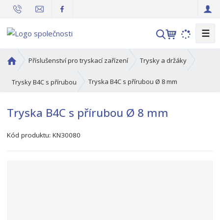
☰
V
y
h
Ú
Příslušenství pro tryskací zařízení
Trysky a držáky
l
v
o
e
Tryska B4C s přírubou Ø 8 mm
Trysky B4C s přírubou
d
d
n
a
Tryska B4C s přírubou Ø 8 mm
í
t
s
Kód produktu:
KN30080
t
r
a
n
a