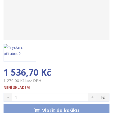
1 536,70 Kč
1 270,00 Kč bez DPH
NENÍ SKLADEM
S
N
Z
ks
n
a
m
í
v
ě
ž
ý
Vložit do košíku
n