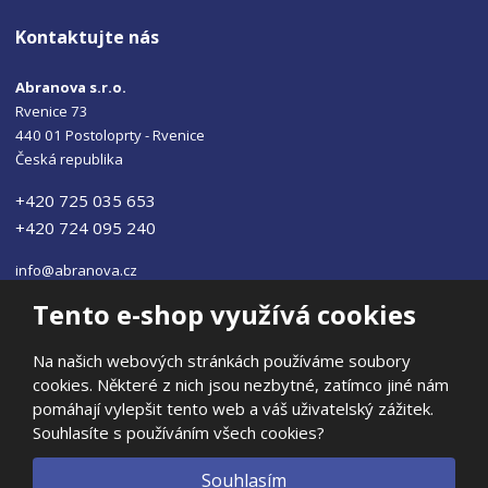
Kontaktujte nás
Abranova s.r.o.
Rvenice 73
440 01 Postoloprty - Rvenice
Česká republika
+420 725 035 653
+420 724 095 240
info@abranova.cz
Tento e-shop využívá cookies
Na našich webových stránkách používáme soubory
cookies. Některé z nich jsou nezbytné, zatímco jiné nám
© 2026, ABRANOVA s.r.o
pomáhají vylepšit tento web a váš uživatelský zážitek.
Prohlášení o přístupnosti
|
Ochrana osobních údajů
|
Mapa stránek
Souhlasíte s používáním všech cookies?
|
E
Souhlasím
B