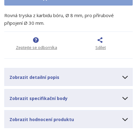
i
š
i
t
i
t
m
t
Rovná tryska z karbidu bóru, Ø 8 mm,
pro přírubové
p
n
m
připojení Ø 30 mm.
o
o
n
ž
o
č
s
ž
e
t
s
t
Zeptejte se odborníka
Sdílet
v
t
í
v
í
Zobrazit detailní popis
Zobrazit specifikační body
Zobrazit hodnocení produktu