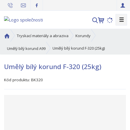
☰
V
y
h
Ú
Tryskací materiály a abraziva
Korundy
l
v
o
e
Umělý bílý korund F-320 (25kg)
Umělý bílý korund A99
d
d
n
a
Umělý bílý korund F-320 (25kg)
í
t
s
Kód produktu:
BK320
t
r
a
n
a