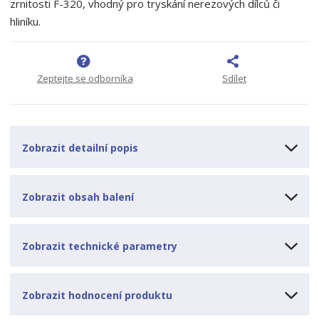
zrnitosti F-320, vhodný pro tryskání nerezových dílců či
o
o
n
hliníku.
ž
o
č
s
ž
e
t
s
t
v
t
Zeptejte se odborníka
Sdílet
í
v
í
Zobrazit detailní popis
Zobrazit obsah balení
Zobrazit technické parametry
Zobrazit hodnocení produktu