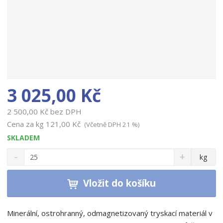
3 025,00 Kč
2 500,00 Kč bez DPH
Cena za kg
121,00 Kč
(Včetně DPH 21 %)
SKLADEM
S
N
Z
kg
n
a
m
í
v
ě
ž
ý
Vložit do košíku
n
i
š
i
t
i
t
m
t
Minerální, ostrohranný, odmagnetizovaný tryskací materiál v
p
n
m