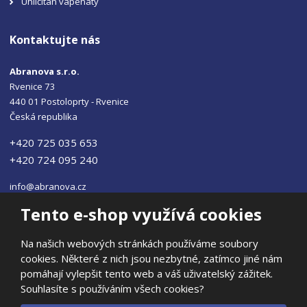
Uhličitan vápenatý
Kontaktujte nás
Abranova s.r.o.
Rvenice 73
440 01 Postoloprty - Rvenice
Česká republika
+420 725 035 653
+420 724 095 240
info@abranova.cz
Tento e-shop využívá cookies
Na našich webových stránkách používáme soubory
cookies. Některé z nich jsou nezbytné, zatímco jiné nám
© 2026, ABRANOVA s.r.o
pomáhají vylepšit tento web a váš uživatelský zážitek.
Prohlášení o přístupnosti
|
Ochrana osobních údajů
|
Mapa stránek
Souhlasíte s používáním všech cookies?
|