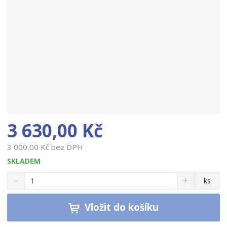
3 630,00 Kč
3 000,00 Kč bez DPH
SKLADEM
S
N
Z
ks
n
a
m
í
v
ě
ž
ý
Vložit do košíku
n
i
š
i