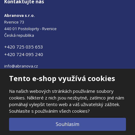
Kontaktujte nás
Abranova s.r.o.
Rvenice 73
440 01 Postoloprty - Rvenice
Česká republika
+420 725 035 653
+420 724 095 240
info@abranova.cz
Tento e-shop využívá cookies
Na našich webových stránkách používáme soubory
cookies. Některé z nich jsou nezbytné, zatímco jiné nám
© 2026, ABRANOVA s.r.o
pomáhají vylepšit tento web a váš uživatelský zážitek.
Prohlášení o přístupnosti
|
Ochrana osobních údajů
|
Mapa stránek
Souhlasíte s používáním všech cookies?
|
E
Souhlasím
B
VYROBILA
R
Á