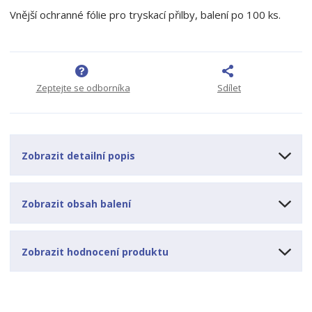
t
i
t
m
t
Vnější ochranné fólie pro tryskací přilby, balení po 100 ks.
p
n
m
o
o
n
ž
o
č
s
ž
e
t
s
t
Zeptejte se odborníka
Sdílet
v
t
í
v
í
Zobrazit detailní popis
Zobrazit obsah balení
Zobrazit hodnocení produktu