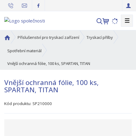
☰
V
y
h
Ú
Příslušenství pro tryskací zařízení
Tryskací přilby
l
v
o
e
Spotřební materiál
d
d
Vnější ochranná fólie, 100 ks, SPARTAN, TITAN
n
a
í
t
s
Vnější ochranná fólie, 100 ks,
t
SPARTAN, TITAN
r
a
Kód produktu:
SP210000
n
a