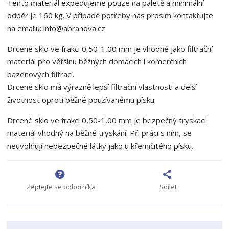
m
t
Tento materiál expedujeme pouze na paletě a minimální
p
n
m
odběr je 160 kg. V případě potřeby nás prosím kontaktujte
o
o
n
na emailu: info@abranova.cz
ž
o
č
s
ž
e
Drcené sklo ve frakci 0,50-1,00 mm je vhodné jako filtrační
t
s
t
materiál pro většinu běžných domácích i komerčních
v
t
í
v
bazénových filtrací.
í
Drcené sklo má výrazně lepší filtrační vlastnosti a delší
životnost oproti běžné používanému písku.
Drcené sklo ve frakci 0,50-1,00 mm je bezpečný tryskací
materiál vhodný na běžné tryskání. Při práci s ním, se
neuvolňují nebezpečné látky jako u křemičitého písku.
Zeptejte se odborníka
Sdílet