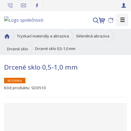
☰
V
y
h
Ú
Tryskací materiály a abraziva
Skleněná abraziva
l
v
o
e
Drcené sklo 0,5-1,0 mm
Drcené sklo
d
d
n
a
Drcené sklo 0,5-1,0 mm
í
t
s
t
NOVINKA
r
Kód produktu:
SD0510
a
n
a