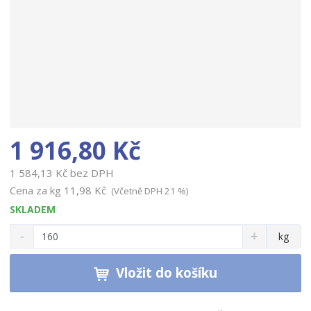
1 916,80 Kč
1 584,13 Kč bez DPH
Cena za kg
11,98 Kč
(Včetně DPH 21 %)
SKLADEM
S
N
Z
kg
n
a
m
í
v
ě
ž
ý
Vložit do košíku
n
i
š
i
t
i
t