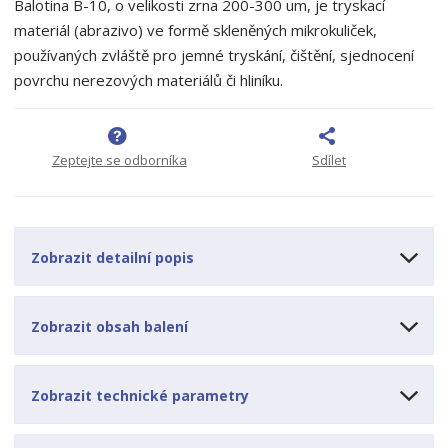
m
t
Balotina B-10, o velikosti zrna 200-300 um, je tryskací
p
n
m
materiál (abrazivo) ve formě skleněných mikrokuliček,
o
o
n
používaných zvláště pro jemné tryskání, čištění, sjednocení
ž
o
č
povrchu nerezových materiálů či hliníku.
s
ž
e
t
s
t
v
t
í
v
í
Zeptejte se odborníka
Sdílet
Zobrazit detailní popis
Zobrazit obsah balení
Zobrazit technické parametry