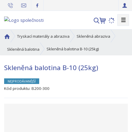
☰
V
y
h
Ú
Tryskací materiály a abraziva
Skleněná abraziva
l
v
o
e
Skleněná balotina B-10 (25kg)
Skleněná balotina
d
d
n
a
Skleněná balotina B-10 (25kg)
í
t
s
t
NEJPRODÁVANĚJŠÍ
r
Kód produktu:
B200-300
a
n
a