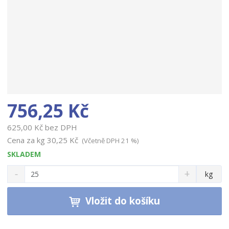
756,25 Kč
625,00 Kč bez DPH
Cena za kg
30,25 Kč
(Včetně DPH 21 %)
SKLADEM
S
N
Z
kg
n
a
m
í
v
ě
ž
ý
Vložit do košíku
n
i
š
i
t
i
t