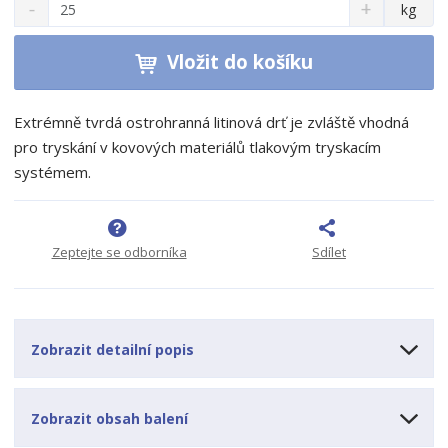
S
N
Z
kg
n
a
m
í
v
ě
ž
ý
Vložit do košíku
n
i
š
i
t
i
t
m
t
Extrémně tvrdá ostrohranná litinová drť je zvláště vhodná
p
n
m
pro tryskání v kovových materiálů tlakovým tryskacím
o
o
n
systémem.
ž
o
č
s
ž
e
t
s
t
v
t
Zeptejte se odborníka
Sdílet
í
v
í
Zobrazit detailní popis
Zobrazit obsah balení