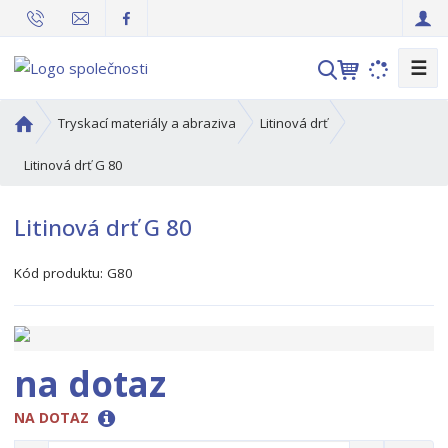
☰
V
y
h
Ú
Tryskací materiály a abraziva
Litinová drť
l
v
o
Litinová drť G 80
e
d
d
n
a
Litinová drť G 80
í
t
s
Kód produktu:
G80
t
r
a
n
a
na dotaz
NA DOTAZ