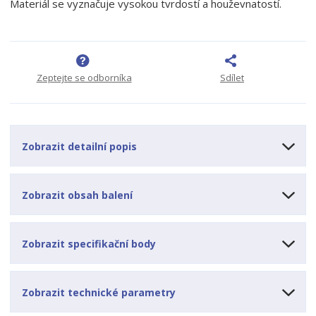
Materiál se vyznačuje vysokou tvrdostí a houževnatostí.
o
o
n
ž
o
č
s
ž
e
t
s
t
v
t
Zeptejte se odborníka
Sdílet
í
v
í
Zobrazit detailní popis
Zobrazit obsah balení
Zobrazit specifikační body
Zobrazit technické parametry