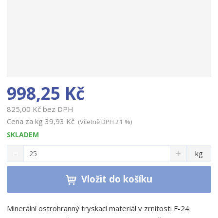
998,25 Kč
825,00 Kč bez DPH
Cena za kg
39,93 Kč
(Včetně DPH 21 %)
SKLADEM
S
N
Z
kg
n
a
m
í
v
ě
ž
ý
Vložit do košíku
n
i
š
i
t
i
t
m
t
Minerální ostrohranný tryskací materiál v zrnitosti F-24.
p
n
m