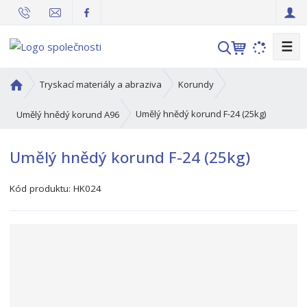
☰
V
y
h
Ú
Tryskací materiály a abraziva
Korundy
l
v
o
e
Umělý hnědý korund F-24 (25kg)
Umělý hnědý korund A96
d
d
n
a
Umělý hnědý korund F-24 (25kg)
í
t
s
Kód produktu:
HK024
t
r
a
n
a