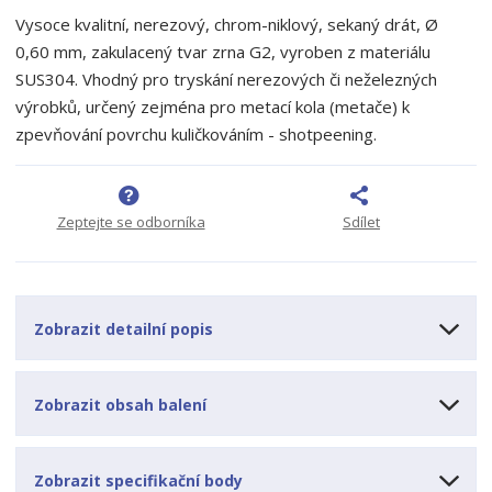
t
i
t
m
t
Vysoce kvalitní, nerezový, chrom-niklový, sekaný drát, Ø
p
n
m
0,60 mm, zakulacený tvar zrna G2, vyroben z materiálu
o
o
n
SUS304. Vhodný pro tryskání nerezových či neželezných
ž
o
č
výrobků, určený zejména pro metací kola (metače) k
s
ž
e
t
s
zpevňování povrchu kuličkováním - shotpeening.
t
v
t
í
v
í
Zeptejte se odborníka
Sdílet
Zobrazit detailní popis
Zobrazit obsah balení
Zobrazit specifikační body