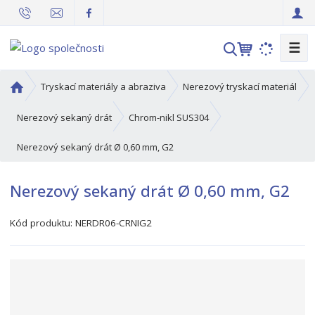
☰
V
y
h
Ú
Tryskací materiály a abraziva
Nerezový tryskací materiál
l
v
o
e
Nerezový sekaný drát
Chrom-nikl SUS304
d
d
Nerezový sekaný drát Ø 0,60 mm, G2
n
a
í
t
s
Nerezový sekaný drát Ø 0,60 mm, G2
t
r
Kód produktu:
NERDR06-CRNIG2
a
n
a