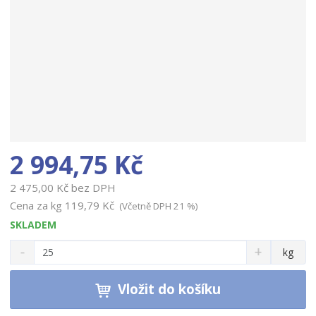
2 994,75 Kč
2 475,00 Kč bez DPH
Cena za kg
119,79 Kč
(Včetně DPH 21 %)
SKLADEM
S
N
Z
kg
n
a
m
í
v
ě
ž
ý
Vložit do košíku
n
i
š
i