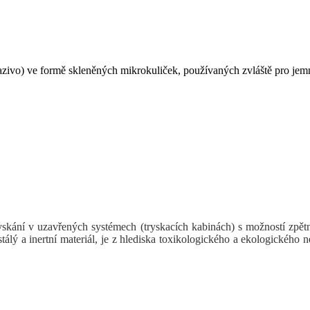
razivo) ve formě skleněných mikrokuliček, používaných zvláště pro jemn
skání v uzavřených systémech (tryskacích kabinách) s možností zpětné
tálý a inertní materiál, je z hlediska toxikologického a ekologického