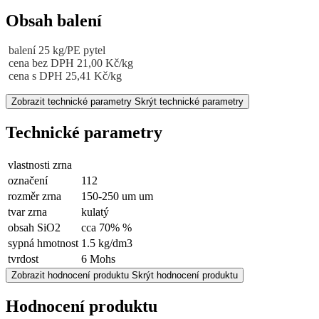
Obsah balení
balení 25 kg/PE pytel
cena bez DPH 21,00 Kč/kg
cena s DPH 25,41
Kč/kg
Zobrazit technické parametry
Skrýt technické parametry
Technické parametry
vlastnosti zrna
označení
112
rozměr zrna
150-250 um um
tvar zrna
kulatý
obsah SiO2
cca 70% %
sypná hmotnost
1.5 kg/dm3
tvrdost
6 Mohs
Zobrazit hodnocení produktu
Skrýt hodnocení produktu
Hodnocení produktu