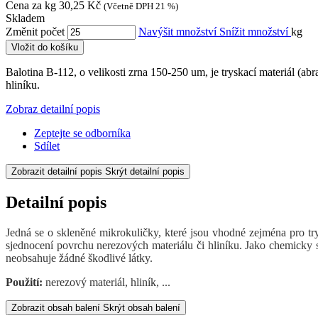
Cena za kg
30,25 Kč
(Včetně DPH 21 %)
Skladem
Změnit počet
Navýšit množství
Snížit množství
kg
Vložit do košíku
Balotina B-112, o velikosti zrna 150-250 um, je tryskací materiál (ab
hliníku.
Zobraz detailní popis
Zeptejte se odborníka
Sdílet
Zobrazit detailní popis
Skrýt detailní popis
Detailní popis
Jedná se o skleněné mikrokuličky, které jsou vhodné zejména pro try
sjednocení povrchu nerezových materiálu či hliníku. Jako chemicky s
neobsahuje žádné škodlivé látky.
Použití:
nerezový materiál, hliník, ...
Zobrazit obsah balení
Skrýt obsah balení