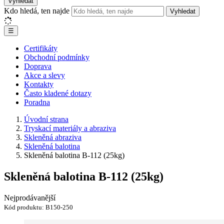
Vyhledat
Kdo hledá, ten najde
Vyhledat
☰
Certifikáty
Obchodní podmínky
Doprava
Akce a slevy
Kontakty
Často kladené dotazy
Poradna
Úvodní strana
Tryskací materiály a abraziva
Skleněná abraziva
Skleněná balotina
Skleněná balotina B-112 (25kg)
Skleněná balotina B-112 (25kg)
Nejprodávanější
Kód produktu:
B150-250