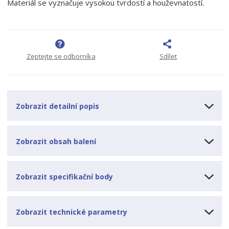
Materiál se vyznačuje vysokou tvrdostí a houževnatostí.
o
o
n
ž
o
č
s
ž
e
t
s
t
v
t
Zeptejte se odborníka
Sdílet
í
v
í
Zobrazit detailní popis
Zobrazit obsah balení
Zobrazit specifikační body
Zobrazit technické parametry