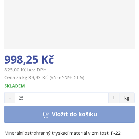
998,25 Kč
825,00 Kč bez DPH
Cena za kg
39,93 Kč
(Včetně DPH 21 %)
SKLADEM
S
N
Z
kg
n
a
m
í
v
ě
ž
ý
Vložit do košíku
n
i
š
i
t
i
t
m
t
Minerální ostrohranný tryskací materiál v zrnitosti F-22.
p
n
m