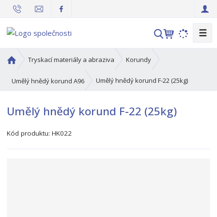
☰
V
y
h
Ú
Tryskací materiály a abraziva
Korundy
l
v
o
e
Umělý hnědý korund F-22 (25kg)
Umělý hnědý korund A96
d
d
n
a
Umělý hnědý korund F-22 (25kg)
í
t
s
Kód produktu:
HK022
t
r
a
n
a