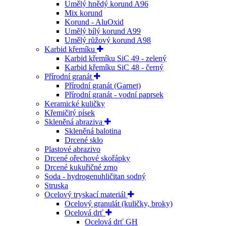
Umělý hnědý korund A96
Mix korund
Korund - AluOxid
Umělý bílý korund A99
Umělý růžový korund A98
Karbid křemíku
Karbid křemíku SiC 49 - zelený
Karbid křemíku SiC 48 - černý
Přírodní granát
Přírodní granát (Garnet)
Přírodní granát - vodní paprsek
Keramické kuličky
Křemičitý písek
Skleněná abraziva
Skleněná balotina
Drcené sklo
Plastové abrazivo
Drcené ořechové skořápky
Drcené kukuřičné zrno
Soda - hydrogenuhličitan sodný
Struska
Ocelový tryskací materiál
Ocelový granulát (kuličky, broky)
Ocelová drť
Ocelová drť GH