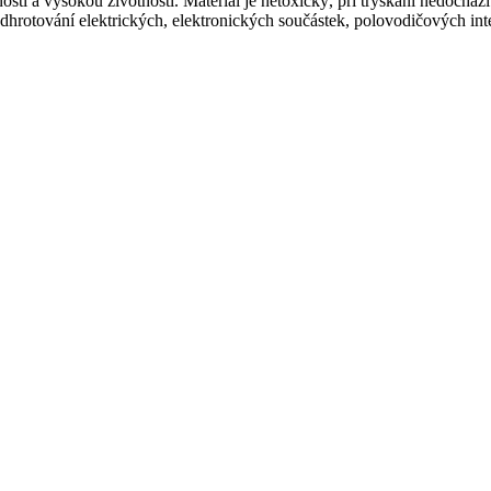
ostí a vysokou životností. Materiál je netoxický, při tryskání nedochá
i odhrotování elektrických, elektronických součástek, polovodičových 