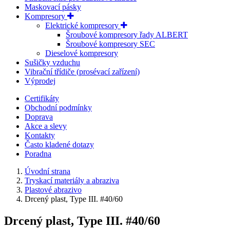
Maskovací pásky
Kompresory
Elektrické kompresory
Šroubové kompresory řady ALBERT
Šroubové kompresory SEC
Dieselové kompresory
Sušičky vzduchu
Vibrační třídiče (prosévací zařízení)
Výprodej
Certifikáty
Obchodní podmínky
Doprava
Akce a slevy
Kontakty
Často kladené dotazy
Poradna
Úvodní strana
Tryskací materiály a abraziva
Plastové abrazivo
Drcený plast, Type III. #40/60
Drcený plast, Type III. #40/60