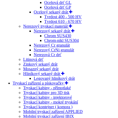
Ocelová drť GL
Ocelová drť GP
Ocelový sekaný drát
Tvrdost 400 - 500 HV
Tvrdost 610 - 670 HV
Nerezový tryskací materiál
Nerezový sekaný drát
Chrom SUS430
Chrom-nikl SUS304
Nerezový Cr granulát
Nerezový CrNi granulát
Nerezová Cr drť
Litinová drť
Zinkový sekaný drát
Mosazný sekaný drát
Hliníkový sekaný drát
Legovaný hliníkový drát
Tryskací zařízení a pískovačky
Tryskací kabiny - přímotlaké
Tryskací kabiny pro 3D tisk
Tryskací kabiny - injektorové
Tryskací kabiny - mokré tryskání
Tryskací kontejner ( komora )
Mobilní tryskací zařízení APPLIED
Mobilní tryskací zařízení IBIX