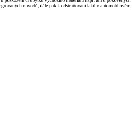
zí k poškození či úbytku výchozího materiálu např. ani u pokovených
integrovaných obvodů, dále pak k odstraňování laků v automobilovém,