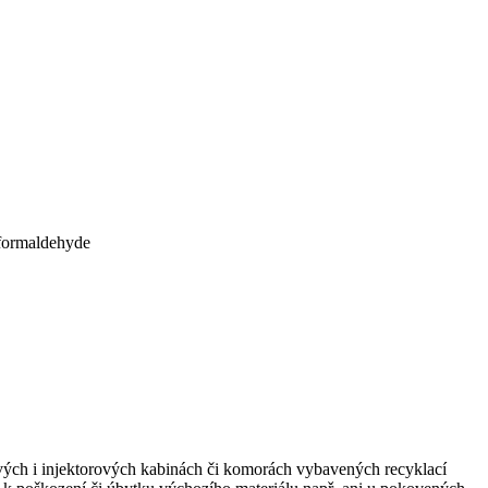
 formaldehyde
kových i injektorových kabinách či komorách vybavených recyklací