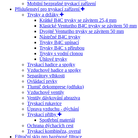
Mobilní bezprašné tryskací zařízení
Příslušenství pro tryskací zařízení
Trysky a držáky
Krátké B4C trysky se závitem 25,4 mm
Klasické Venturiho B4C trysky se závitem 50 mm
Dvojité Venturiho trysky se závitem 50 mm
Nástrčné B4C trysky
Trysky B4C upínací
Trysky B4C s přírubou
Trysky s vodní clonou
Úhlové trysky
Tryskací hadice a spojky
Vzduchové hadice a spojky
Separátory vlhkosti
Ovládací prvky
Tlumič dekomprese (odfuku)
Vzduchové ventily
Ventily dávkování abraziva
Tryskací rukavice
Úprava vzduchu - dýchání
Tryskací přilby
Spotřební materiál
Ochrana dýchacích cest
Tryskací kombinéza, overal
Filtrační sklo pro bazénové filtrace