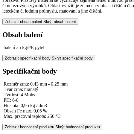
abraziva. Plastový materiál se vyznačuje zejména téměř nulovou prašn
či nerezových výrobků. Oblast využití je zejména v oblasti čištění č
leteckém či lodním průmyslu, matování a jiné čištění.
Zobrazit obsah balení
Skrýt obsah balení
Obsah balení
balení 25 kg/PE pytel
Zobrazit specifikační body
Skrýt specifikační body
Specifikační body
Rozměr zrna: 0,43 mm - 0,25 mm
Tvar zrna: hranatý
Tvrdost: 4 Mohs
PH: 6-8
Hustota: 0,95 kg / dm3
Obsah Fe max. 0,05 %
Max. pracovní teplota: 250 °C
Zobrazit hodnocení produktu
Skrýt hodnocení produktu