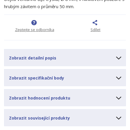
4
p
n
m
hrubým závitem o průměru 50 mm.
o
o
n
ž
o
č
s
ž
e
t
s
t
Zeptejte se odborníka
Sdílet
v
t
í
v
í
Zobrazit detailní popis
Zobrazit specifikační body
Zobrazit hodnocení produktu
Zobrazit související produkty