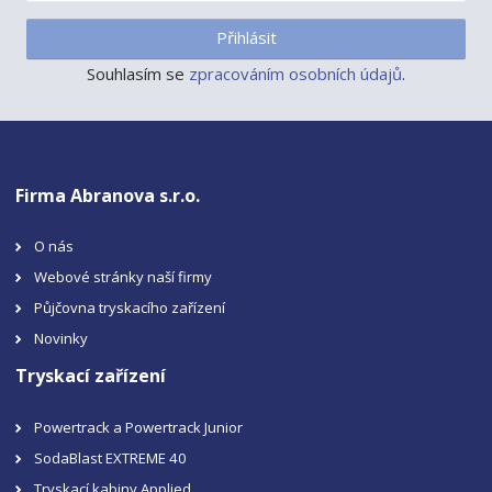
Přihlásit
Souhlasím se
zpracováním osobních údajů
.
Firma Abranova s.r.o.
O nás
Webové stránky naší firmy
Půjčovna tryskacího zařízení
Novinky
Tryskací zařízení
Powertrack a Powertrack Junior
SodaBlast EXTREME 40
Tryskací kabiny Applied