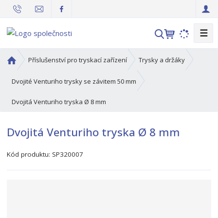
☰
V
y
h
Ú
Příslušenství pro tryskací zařízení
Trysky a držáky
l
v
o
e
Dvojité Venturiho trysky se závitem 50 mm
d
d
Dvojitá Venturiho tryska Ø 8 mm
n
a
í
t
s
Dvojitá Venturiho tryska Ø 8 mm
t
r
Kód produktu:
SP320007
a
n
a