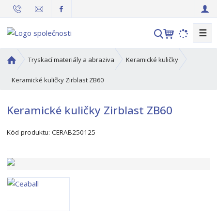
☰
V
y
h
Ú
Tryskací materiály a abraziva
Keramické kuličky
l
v
o
Keramické kuličky Zirblast ZB60
e
d
d
n
a
Keramické kuličky Zirblast ZB60
í
t
s
Kód produktu:
CERAB250125
t
r
a
n
a