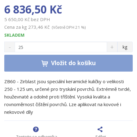
6 836,50 Kč
5 650,00 Kč bez DPH
Cena za kg
273,46 Kč
(Včetně DPH 21 %)
SKLADEM
S
N
Z
kg
n
a
m
í
v
ě
ž
ý
Vložit do košíku
n
i
š
i
t
i
t
m
t
ZB60 - Zirblast jsou speciální keramické kuličky o velikosti
p
n
m
250 - 125 um, určené pro tryskání povrchů. Extrémně tvrdé,
o
o
n
houževnaté a odolné proti tříštění. Vysoká kvalita a
ž
o
č
rovnoměrnost čištění povrchů. Lze aplikovat na kovové i
s
ž
e
t
s
nekovové díly
t
v
t
í
v
í
Zeptejte se odborníka
Sdílet