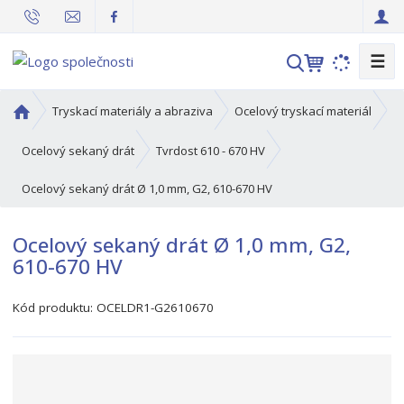
☰
V
y
h
Ú
Tryskací materiály a abraziva
Ocelový tryskací materiál
l
v
o
e
Ocelový sekaný drát
Tvrdost 610 - 670 HV
d
d
Ocelový sekaný drát Ø 1,0 mm, G2, 610-670 HV
n
a
í
t
s
Ocelový sekaný drát Ø 1,0 mm, G2,
t
610-670 HV
r
a
Kód produktu:
OCELDR1-G2610670
n
a