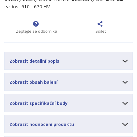
p
n
m
tvrdost 610 - 670 HV
o
o
n
ž
o
č
s
ž
e
t
s
t
Zeptejte se odborníka
Sdílet
v
t
í
v
í
Zobrazit detailní popis
Zobrazit obsah balení
Zobrazit specifikační body
Zobrazit hodnocení produktu