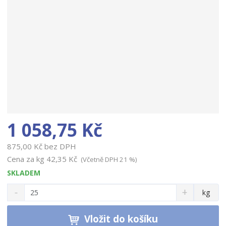
1 058,75 Kč
875,00 Kč bez DPH
Cena za kg
42,35 Kč
(Včetně DPH 21 %)
SKLADEM
S
N
Z
kg
n
a
m
í
v
ě
ž
ý
Vložit do košíku
n