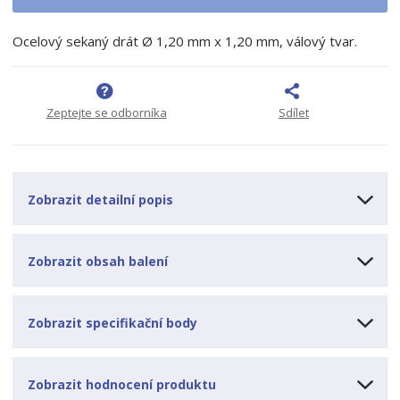
i
š
i
t
i
t
m
t
Ocelový sekaný drát Ø 1,20 mm x 1,20 mm, válový tvar.
p
n
m
o
o
n
ž
o
č
s
ž
e
Zeptejte se odborníka
Sdílet
t
s
t
v
t
í
v
í
Zobrazit detailní popis
Zobrazit obsah balení
Zobrazit specifikační body
Zobrazit hodnocení produktu