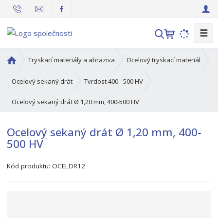
☰
V
y
h
Ú
Tryskací materiály a abraziva
Ocelový tryskací materiál
l
v
o
e
Ocelový sekaný drát
Tvrdost 400 - 500 HV
d
d
Ocelový sekaný drát Ø 1,20 mm, 400-500 HV
n
a
í
t
s
Ocelový sekaný drát Ø 1,20 mm, 400-
t
500 HV
r
a
Kód produktu:
OCELDR12
n
a