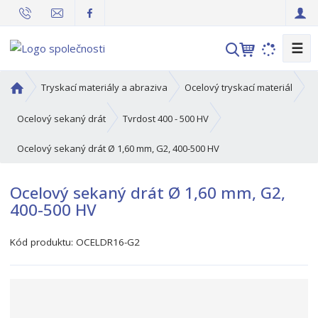
☰
V
y
h
Ú
Tryskací materiály a abraziva
Ocelový tryskací materiál
l
v
o
e
Ocelový sekaný drát
Tvrdost 400 - 500 HV
d
d
Ocelový sekaný drát Ø 1,60 mm, G2, 400-500 HV
n
a
í
t
s
Ocelový sekaný drát Ø 1,60 mm, G2,
t
400-500 HV
r
a
Kód produktu:
OCELDR16-G2
n
a