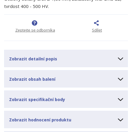
p
n
m
tvrdost 400 - 500 HV.
o
o
n
ž
o
č
s
ž
e
t
s
t
Zeptejte se odborníka
Sdílet
v
t
í
v
í
Zobrazit detailní popis
Zobrazit obsah balení
Zobrazit specifikační body
Zobrazit hodnocení produktu