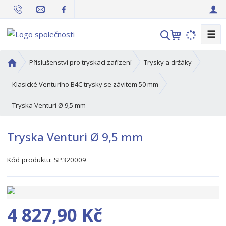
☰
V
y
h
Ú
Příslušenství pro tryskací zařízení
Trysky a držáky
l
v
o
e
Klasické Venturiho B4C trysky se závitem 50 mm
d
d
Tryska Venturi Ø 9,5 mm
n
a
í
t
s
Tryska Venturi Ø 9,5 mm
t
r
Kód produktu:
SP320009
a
n
a
4 827,90 Kč