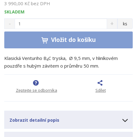
3 990,00 Kč bez DPH
SKLADEM
S
N
Z
ks
n
a
m
í
v
ě
ž
ý
Vložit do košíku
n
i
š
i
t
i
t
m
t
Klasická Venturiho B
C tryska, Ø 9,5 mm, v hliníkovém
4
p
n
m
pouzdře s hubým závitem o průměru 50 mm.
o
o
n
ž
o
č
s
ž
e
t
s
t
Zeptejte se odborníka
Sdílet
v
t
í
v
í
Zobrazit detailní popis